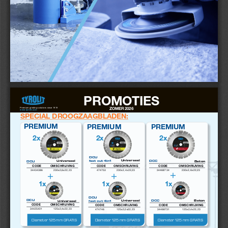
Promotie geldig tot eind augustus
PROMOTIES
Premium grinding solutions since 
1919
ZOMER 2026
www.tyrolit.com
SPECIAL DROOGZAAGBLADEN:
PREMIUM
PREMIUM
PREMIUM
2x
2x
2x
DCU
Universeel
fast cut 4in1
Universeel
DCC
Beton
DCU
CODE
OMSCHRIJVING
CODE
OMSCHRIJVING
CODE
OMSCHRIJVING
34468734
230x2,6x22,23
474753
230x2,4x22,23
34434386
230x2,6x22,23
+
+
+
1x
1x
1x
DCU
DCU
Universeel
DCC
Beton
fast cut 4in1
Universeel
CODE
OMSCHRIJVING
CODE
OMSCHRIJVING
CODE
OMSCHRIJVING
34425401
125x2,4x22,23
34468731
125x2,4x22,23
474746
125x2,0x22,23
Diameter 125 mm GRATIS
Diameter 125 mm GRATIS
Diameter 125 mm GRATIS