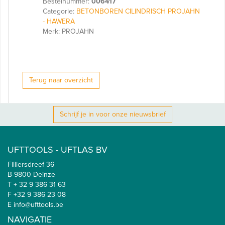
Bestelnummer:
006417
Categorie:
BETONBOREN CILINDRISCH PROJAHN
- HAWERA
Merk: PROJAHN
Terug naar overzicht
Schrijf je in voor onze nieuwsbrief
UFTTOOLS - UFTLAS BV
Filliersdreef 36
B-9800 Deinze
T + 32 9 386 31 63
F +32 9 386 23 08
E info@ufttools.be
NAVIGATIE