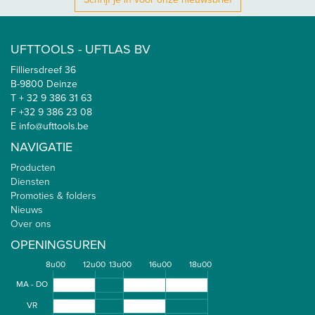
UFTTOOLS - UFTLAS BV
Filliersdreef 36
B-9800 Deinze
T + 32 9 386 31 63
F +32 9 386 23 08
E info@ufttools.be
NAVIGATIE
Producten
Diensten
Promoties & folders
Nieuws
Over ons
OPENINGSUREN
8u00
12u00
13u00
16u00
18u00
MA - DO
VR