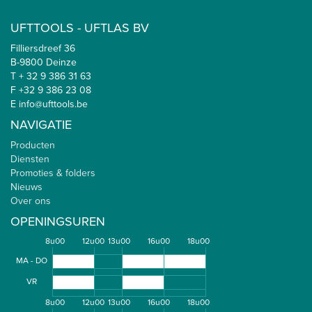
UFTTOOLS - UFTLAS BV
Filliersdreef 36
B-9800 Deinze
T + 32 9 386 31 63
F +32 9 386 23 08
E info@ufttools.be
NAVIGATIE
Producten
Diensten
Promoties & folders
Nieuws
Over ons
OPENINGSUREN
8u00
12u00
13u00
16u00
18u00
MA - DO
VR
8u00
12u00
13u00
16u00
18u00