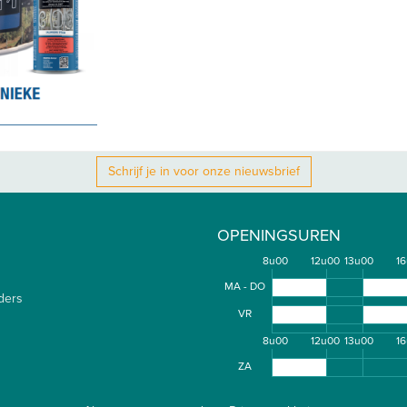
Schrijf je in voor onze nieuwsbrief
OPENINGSUREN
8u00
12u00
13u00
1
MA - DO
ders
VR
8u00
12u00
13u00
1
ZA