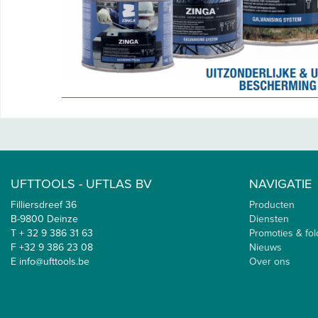
UFTTOOLS - UFTLAS BV
NAVIGATIE
Filliersdreef 36
Producten
B-9800 Deinze
Diensten
T + 32 9 386 31 63
Promoties & fol
F +32 9 386 23 08
Nieuws
E info@ufttools.be
Over ons