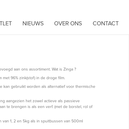
TLET
NIEUWS
OVER ONS
CONTACT
oegd aan ons assortiment. Wat is Zinga ?
met 96% zink(stof) in de droge film.
ie kan gebruikt worden als alternatief voor thermische
ng aangezien het zowel actieve als passieve
 te brengen is als een verf. (met de borstel, rol of
en van 1, 2 en 5kg als in spuitbussen van 500ml