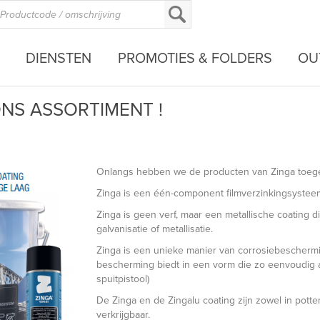
DIENSTEN
PROMOTIES & FOLDERS
OU
ONS ASSORTIMENT !
Onlangs hebben we de producten van Zinga toegev
Zinga
is een één-component filmverzinkingsysteem 
Zinga is geen verf, maar een metallische coating d
galvanisatie of metallisatie.
Zinga is een unieke manier van corrosiebeschermi
bescherming biedt in een vorm die zo eenvoudig aan
spuitpistool)
De Zinga en de Zingalu coating zijn zowel in pott
verkrijgbaar.