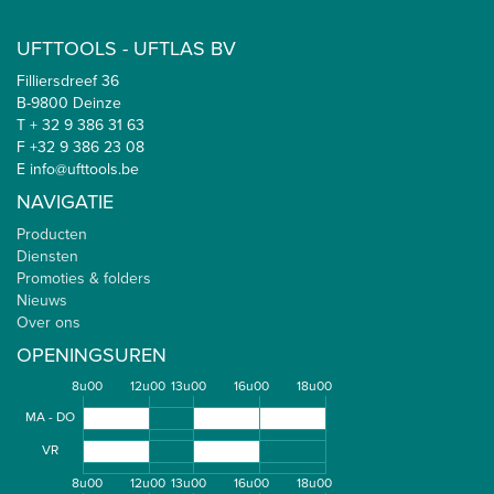
UFTTOOLS - UFTLAS BV
Filliersdreef 36
B-9800 Deinze
T + 32 9 386 31 63
F +32 9 386 23 08
E info@ufttools.be
NAVIGATIE
Producten
Diensten
Promoties & folders
Nieuws
Over ons
OPENINGSUREN
8u00
12u00
13u00
16u00
18u00
MA - DO
VR
8u00
12u00
13u00
16u00
18u00