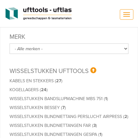
Overslaan en naar de inhoud gaan
T
o
g
g
MERK
l
e
n
a
v
WISSELSTUKKEN UFTTOOLS
i
g
KABELS EN STEKKERS
(
27
)
a
t
KOGELLAGERS
(
24
)
i
WISSELSTUKKEN BANDSLIJPMACHINE MBS 751
(
1
)
o
n
WISSELSTUKKEN BESSEY
(
7
)
WISSELSTUKKEN BLINDNIETTANG PERSLUCHT AIRPRESS
(
2
)
WISSELSTUKKEN BLINDNIETTANGEN FAR
(
3
)
WISSELSTUKKEN BLINDNIETTANGEN GESIPA
(
1
)