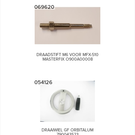
069620
DRAADSTIFT M6 VOOR MFX-510
MASTERFIX O900A00008
054126
DRAAIWIEL GF ORBITALUM
790043523