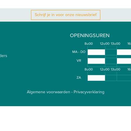
Schrijf je in voor onze nieuwsbrief
OPENINGSUREN
8u00
12u00
13u00
1
MA - DO
ders
VR
8u00
12u00
13u00
1
ZA
Algemene voorwaarden
-
Privacyverklaring