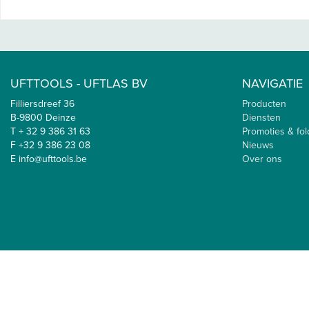
UFTTOOLS - UFTLAS BV
NAVIGATIE
Filliersdreef 36
Producten
B-9800 Deinze
Diensten
T + 32 9 386 31 63
Promoties & fol
F +32 9 386 23 08
Nieuws
E info@ufttools.be
Over ons