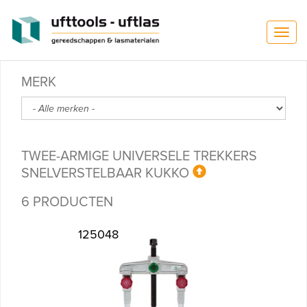
Overslaan en naar de inhoud gaan
T
o
g
g
MERK
l
e
n
a
v
TWEE-ARMIGE UNIVERSELE TREKKERS
i
g
SNELVERSTELBAAR KUKKO
a
t
6 PRODUCTEN
i
o
125048
n